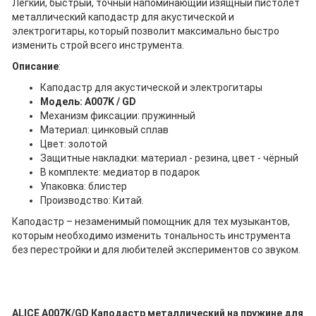
Лёгкий, быстрый, точный напоминающий изящный пистолет
металлический каподастр для акустической и
электрогитары, который позволит максимально быстро
изменить строй всего инструмента.
Описание
:
Каподастр для акустической и электрогитары
Модель: A007K / GD
Механизм фиксации: пружинный
Материал: цинковый сплав
Цвет: золотой
Защитные накладки: материал - резина, цвет - чёрный
В комплекте: медиатор в подарок
Упаковка: блистер
Производство: Китай.
Каподастр – незаменимый помощник для тех музыкантов,
которым необходимо изменить тональность инструмента
без перестройки и для любителей экспериментов со звуком.
ALICE A007K/GD Каподастр металлический на пружине для