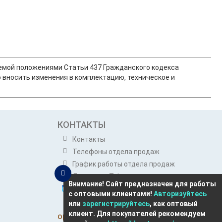
ляемой положениями Статьи 437 Гражданского кодекса
 вносить изменения в комплектацию, техническое и
КОНТАКТЫ
Контакты
Телефоны отдела продаж
График работы отдела продаж
Динатон в Telegram
Внимание! Сайт предназначен для работы
Динатон в Max
с оптовыми клиентами!
Авторизуйтесь
Розничным покупателям
или
зарегистрируйтесь
, как оптовый
клиент. Для покупателей рекомендуем
opt@dynatone.ru