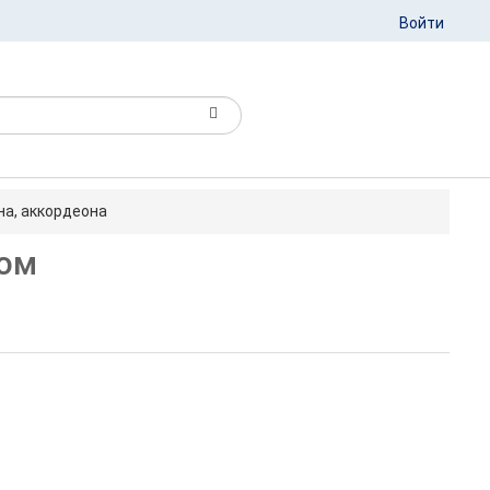
Войти
на, аккордеона
том