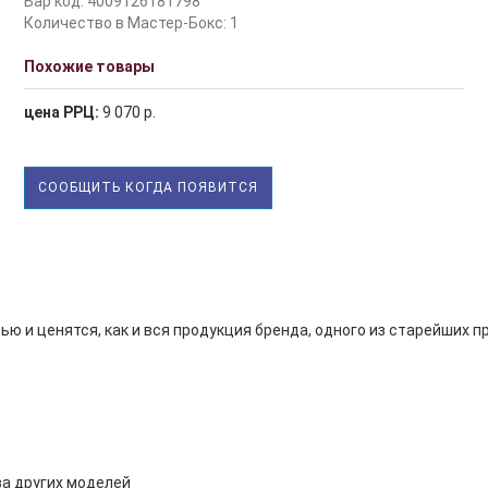
Бар код: 4009126181798
Количество в Мастер-Бокс: 1
Похожие товары
цена РРЦ:
9 070 р.
СООБЩИТЬ КОГДА ПОЯВИТСЯ
 и ценятся, как и вся продукция бренда, одного из старейших п
тва других моделей