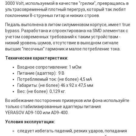
3000 Volt, используемой в качестве "грелки", превращаясь в
ультрасовременный плотный перегруз, который так любят
поклонники 8-струнных гитар и низких строев.
Педаль выполнена в литом силуминовом корпусе, имеет true
bypass. Разработана и спроектирована на SMD элементах с
учетом современных требований к таким устройствам -
низкий уровень шумов, отсутствие в выходном сигнале
высших “песочных” гармоник и малое потребление тока.
Технические характеристики:
Входное сопротивление: 1 мОм
Питание (адаптер): 9 В
Потребляемый ток: (не более) 4,5 мА
Габариты: (не более) 46 x 92 x 47,5 мм
Вес: (не более) 0,129 кг.
Во избежание посторонних призвуков или фона используйте
только стабилизированные адаптеры питания
YERASOV AD9-100 или AD9-400.
Условия эксплуатации:
следует избегать падений, резких ударов, попадания