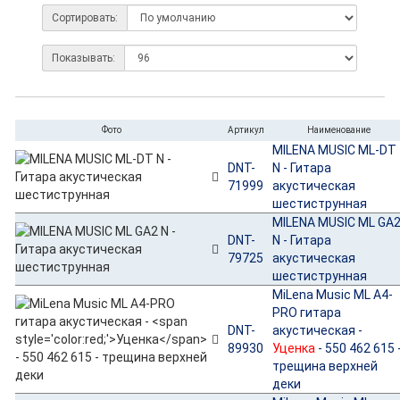
Сортировать:
Показывать:
Фото
Артикул
Наименование
MILENA MUSIC ML-DT
DNT-
N - Гитара
71999
акустическая
шестиструнная
MILENA MUSIC ML GA
DNT-
N - Гитара
79725
акустическая
шестиструнная
MiLena Music ML A4-
PRO гитара
DNT-
акустическая -
89930
Уценка
- 550 462 615 
трещина верхней
деки