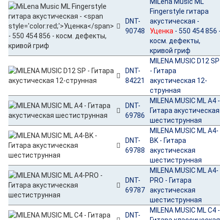
MiLena Music ML
Fingerstyle гитара
DNT-
акустическая -
90748
Уценка
- 550 454 856 
косм. дефекты,
кривой гриф
MILENA MUSIC D12 SP
DNT-
- Гитара
84221
акустическая 12-
струнная
MILENA MUSIC ML A4 
DNT-
Гитара акустическая
69786
шестиструнная
MILENA MUSIC ML A4-
DNT-
BK - Гитара
69788
акустическая
шестиструнная
MILENA MUSIC ML A4-
DNT-
PRO - Гитара
69787
акустическая
шестиструнная
MILENA MUSIC ML C4 
DNT-
Гитара классическа