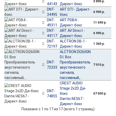
3 890 р.
44143
Директ-бокс
DNT-
ART DTI - Директ-
6 990 р.
34495
бокс
DNT-
ART PDB4 -
11 690 р.
49311
Директ-бокс
DNT-
ART AV Direct -
6 990 р.
44117
Директ-бокс
DNT-
ALCTRON DB-1 -
1 360 р.
72197
Директ-бокс
ALCTRON DI2600N
D.I. Box
DNT-
Преобразователь
7 010 р.
72333
акустического
сигнала,
пассивный,...
CREST AUDIO
Stage 2x2D Ди-
DNT-
бокс
67 650 р.
74855
Dante/AES67 -
Директ-бокс
Показано с 1 по 17 из 17 (всего 1 страниц)