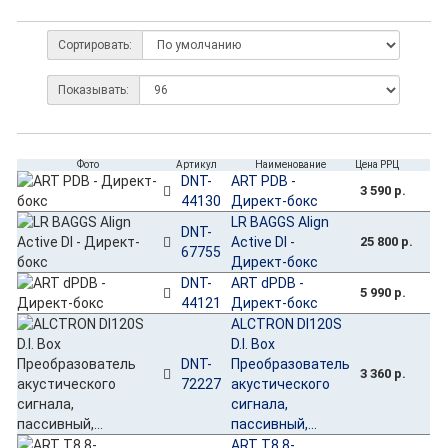
Сортировать:
Показывать:
Фото
Артикул
Наименование
Цена РРЦ
DNT-
ART PDB -
3 590 р.
44130
Директ-бокс
LR BAGGS Align
DNT-
Active DI -
25 800 р.
67755
Директ-бокс
DNT-
ART dPDB -
5 990 р.
44121
Директ-бокс
ALCTRON DI120S
D.I. Box
DNT-
Преобразователь
3 360 р.
72227
акустического
сигнала,
пассивный,...
ART T8 8-