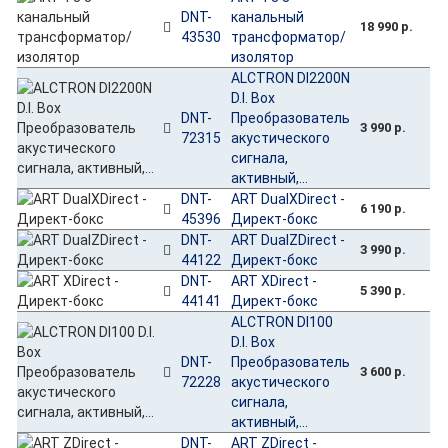
DNT-
канальный
18 990 р.
43530
трансформатор/
изолятор
ALCTRON DI2200N
D.I. Box
DNT-
Преобразователь
3 990 р.
72315
акустического
сигнала,
активный,...
DNT-
ART DualXDirect -
6 190 р.
45396
Директ-бокс
DNT-
ART DualZDirect -
3 990 р.
44122
Директ-бокс
DNT-
ART XDirect -
5 390 р.
44141
Директ-бокс
ALCTRON DI100
D.I. Box
DNT-
Преобразователь
3 600 р.
72228
акустического
сигнала,
активный,...
DNT-
ART ZDirect -