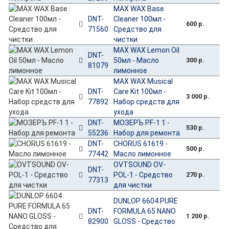
MAX WAX Base
DNT-
Cleaner 100мл -
600 р.
71560
Средство для
чистки
MAX WAX Lemon Oil
DNT-
50мл - Масло
300 р.
81079
лимонное
MAX WAX Musical
DNT-
Care Kit 100мл -
3 000 р.
77892
Набор средств для
ухода
DNT-
МОЗЕРЪ PF-1 1 -
530 р.
55236
Набор для ремонта
DNT-
CHORUS 61619 -
500 р.
77442
Масло лимонное
OVTSOUND OV-
DNT-
POL-1 - Средство
270 р.
77313
для чистки
DUNLOP 6604 PURE
DNT-
FORMULA 65 NANO
1 200 р.
82900
GLOSS - Средство