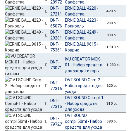
28972
Салфетка
DNT-
ERNIE BALL 4220 -
470 р.
27211
Салфетка
DNT-
ERNIE BALL 4223 -
730 р.
65076
Полироль
DNT-
ERNIE BALL 4249 -
830 р.
29281
Салфетка
DNT-
ERNIE BALL 9615 -
1 810 р.
75361
Коврик
IVU CREATOR MCK-
DNT-
01 - Набор средств
1 080 р.
73071
для ухода гитары
OVTSOUND Com-2 -
DNT-
Набор средств для
620 р.
77316
ухода
OVTSOUND Compl-1
DNT-
- Набор средств
310 р.
77315
для ухода
OVTSOUND
DNT-
compl.50ml - Набор
580 р.
79727
средств для ухода