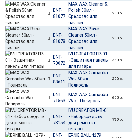
MAX WAX Cleaner &
DNT-
Polish 50мл -
300 р.
81077
Средство для
чистки
MAX WAX Base
DNT-
Cleaner 50мл -
300 р.
81078
Средство для
чистки
IVU CREATOR FP-01
DNT-
- Защитная панель
380 р.
73072
для гитары
MAX WAX Carnauba
DNT-
Wax 50мл -
300 р.
88611
Полироль
DNT-
MAX WAX Carnauba
600 р.
71563
Wax - Полироль
IVU CREATOR MB-01
DNT-
- Набор средств
790 р.
73154
для ремонта
гитары
DNT-
ERNIE BALL 4279 -