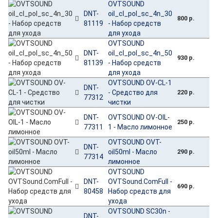
OVTSOUND
DNT-
oil_cl_pol_sc_4n_30
800 р.
81119
- Набор средств
для ухода
OVTSOUND
DNT-
oil_cl_pol_sc_4n_50
930 р.
81139
- Набор средств
для ухода
OVTSOUND OV-CL-1
DNT-
- Средство для
220 р.
77312
чистки
DNT-
OVTSOUND OV-OIL-
250 р.
77311
1 - Масло лимонное
OVTSOUND OVT-
DNT-
oil50ml - Масло
290 р.
77314
лимонное
OVTSOUND
DNT-
OVTSound.ComFull -
690 р.
80458
Набор средств для
ухода
OVTSOUND SC30n -
DNT-