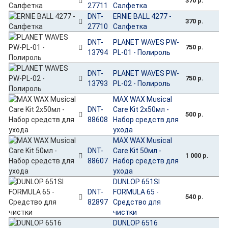
370 р.
27711
Салфетка
DNT-
ERNIE BALL 4277 -
370 р.
27710
Салфетка
DNT-
PLANET WAVES PW-
750 р.
13794
PL-01 - Полироль
DNT-
PLANET WAVES PW-
750 р.
13793
PL-02 - Полироль
MAX WAX Musical
DNT-
Care Kit 2х50мл -
500 р.
88608
Набор средств для
ухода
MAX WAX Musical
DNT-
Care Kit 50мл -
1 000 р.
88607
Набор средств для
ухода
DUNLOP 651SI
DNT-
FORMULA 65 -
540 р.
82897
Средство для
чистки
DUNLOP 6516