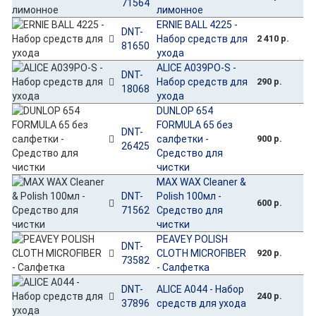
71564
лимонное
ERNIE BALL 4225 -
DNT-
Набор средств для
2 410 р.
81650
ухода
ALICE A039PO-S -
DNT-
Набор средств для
290 р.
18068
ухода
DUNLOP 654
FORMULA 65 без
DNT-
салфетки -
900 р.
26425
Средство для
чистки
MAX WAX Cleaner &
DNT-
Polish 100мл -
600 р.
71562
Средство для
чистки
PEAVEY POLISH
DNT-
CLOTH MICROFIBER
920 р.
73582
- Салфетка
DNT-
ALICE A044 - Набор
240 р.
37896
средств для ухода