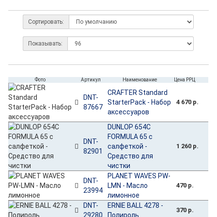
Сортировать:
Показывать:
Фото
Артикул
Наименование
Цена РРЦ
CRAFTER Standard
DNT-
StarterPack - Набор
4 670 р.
87667
аксессуаров
DUNLOP 654C
FORMULA 65 с
DNT-
салфеткой -
1 260 р.
82901
Средство для
чистки
PLANET WAVES PW-
DNT-
LMN - Масло
470 р.
23994
лимонное
DNT-
ERNIE BALL 4278 -
370 р.
29280
Полироль