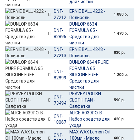
для чистки
DNT-
ERNIE BALL 4222 -
1 080 р.
27212
Полироль
DUNLOP 6634
DNT-
FORMULA 65 -
1 470 р.
82896
Средство для
чистки
DNT-
ERNIE BALL 4248 -
830 р.
27213
Полироль
DUNLOP 6644 PURE
FORMULA 65
DNT-
SILICONE FREE -
1 200 р.
82899
Средство для
чистки
PEAVEY POLISH
DNT-
CLOTH TAN -
590 р.
73494
Салфетка
ALICE A039PO-B -
DNT-
Набор средств для
420 р.
18067
ухода
MAX WAX Lemon Oil
DNT-
100мл - Масло
600 р.