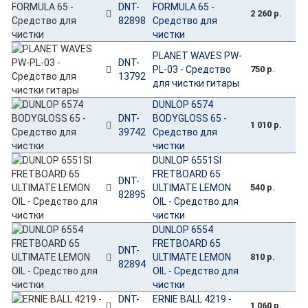
DNT-
FORMULA 65 -
2 260 р.
82898
Средство для
чистки
PLANET WAVES PW-
DNT-
PL-03 - Средство
750 р.
13792
для чистки гитары
DUNLOP 6574
DNT-
BODYGLOSS 65 -
1 010 р.
39742
Средство для
чистки
DUNLOP 6551SI
FRETBOARD 65
DNT-
ULTIMATE LEMON
540 р.
82895
OIL - Средство для
чистки
DUNLOP 6554
FRETBOARD 65
DNT-
ULTIMATE LEMON
810 р.
82894
OIL - Средство для
чистки
DNT-
ERNIE BALL 4219 -
1 060 р.